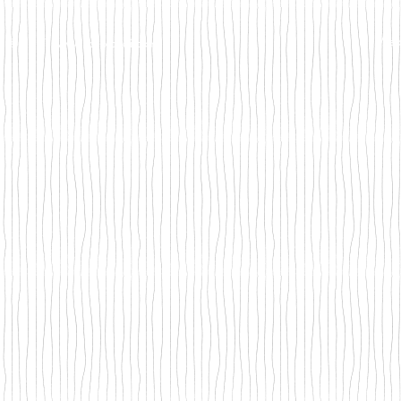
Webm
© 2021
www.liceofondi.com