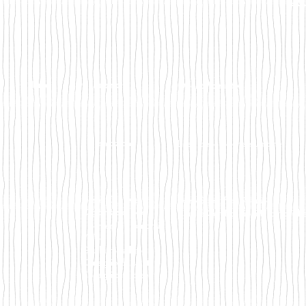
Home
Chi siamo
Offerta formativa
Presentazione
Liceo delle Scienze Umane
Cos'è Can.Ale
Liceo Scientifico Sportivo
Organizzazione
Corsi e Certificazioni Informatich
I momenti importanti
Video
Giù la maschera
Consiglio di Istituto
Consigli di classe