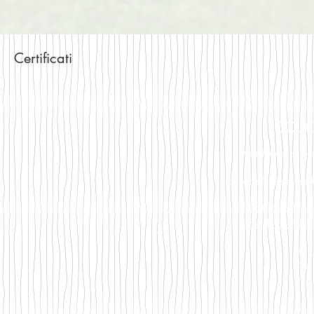
Certificati
SCUO
Via Mola di Sa
Liceo delle Scienze 
+39 0771.5
fondiliceo@tisc
OR
Dal 
mat
Do