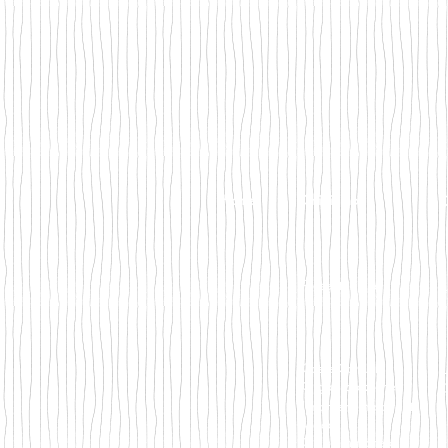
Home
Chi siamo
O
Presentazione
Cos'è Can.Ale
L
Organizzazione
C
I momenti importanti
Video
Giù la maschera