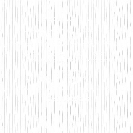
SCUOLA PARITARIA
Via Mola di Santa Maria - 04022 Fondi LT
Liceo delle Scienze Umane - Liceo Scientifico Sportivo
+39 0771.502147/+39 327.3395057
fondiliceo@tiscali.it /
san_francesco@pec.it
ORARI SEGRETERIA
Dal Lunedì al Venerdì
mattina: ore 9 – 12
Dove ci troviamo